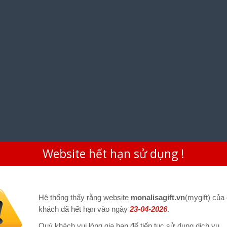
Website hết hạn sử dụng !
Hệ thống thấy rằng website
monalisagift.vn
(mygift) của
khách đã hết hạn vào ngày
23-04-2026
.
Quý khách vui lòng gia hạn để tiếp tục sử dụng dịch vụ.