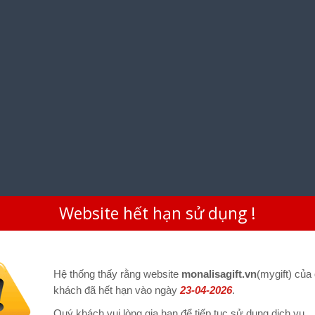
Website hết hạn sử dụng !
Hệ thống thấy rằng website
monalisagift.vn
(mygift) của
khách đã hết hạn vào ngày
23-04-2026
.
Quý khách vui lòng gia hạn để tiếp tục sử dụng dịch vụ.